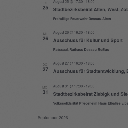
August 25 @ 17:30
-
18:00
DI.
25
Stadtbezirksbeirat Alten, West, Zo
Freiwillige Feuerwehr Dessau-Alten
August 26 @ 16:30
-
18:00
MI.
26
Ausschuss für Kultur und Sport
Ratssaal, Rathaus Dessau-Roßlau
August 27 @ 16:30
-
18:00
DO.
27
Ausschuss für Stadtentwicklung, B
August 31 @ 17:30
-
19:00
MO.
31
Stadtbezirksbeirat Ziebigk und Si
Volkssolidarität Pflegeheim Haus Elballee
Elb
September 2026