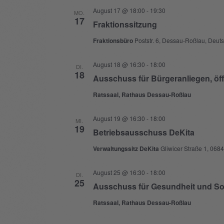
August 17 @ 18:00
-
19:30
MO.
17
Fraktionssitzung
Fraktionsbüro
Poststr. 6, Dessau-Roßlau, Deut
August 18 @ 16:30
-
18:00
DI.
18
Ausschuss für Bürgeranliegen, öff
Ratssaal, Rathaus Dessau-Roßlau
August 19 @ 16:30
-
18:00
MI.
19
Betriebsausschuss DeKita
Verwaltungssitz DeKita
Gliwicer Straße 1, 06
August 25 @ 16:30
-
18:00
DI.
25
Ausschuss für Gesundheit und So
Ratssaal, Rathaus Dessau-Roßlau