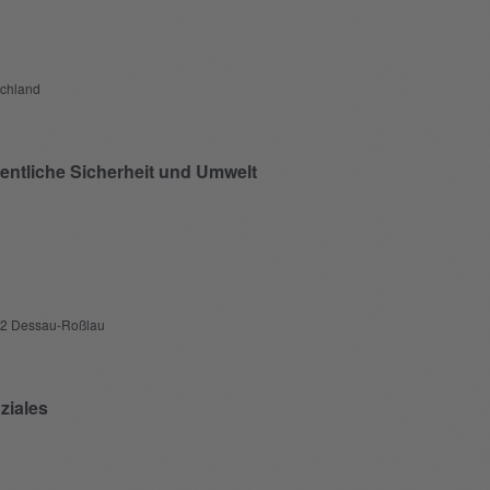
und
Ansichten,
schland
Navigation
entliche Sicherheit und Umwelt
842 Dessau-Roßlau
ziales