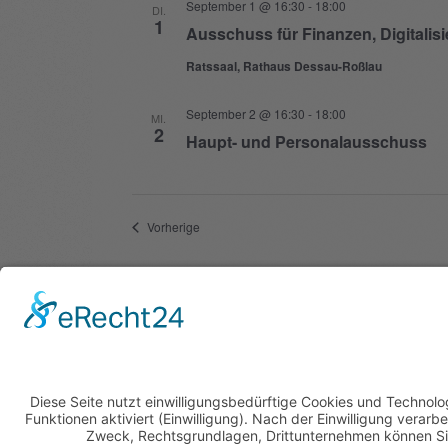
September 1 @ 16:30
-
18:00
DI.
1
Ausschuss für Finanzen, Digitali
Ratssaal, Rathaus Dessau-Roßlau
September 2 @ 16:30
-
18:00
MI.
2
Haupt- und Personalausschuss
Veranstaltungen
Vorherige
Kalend