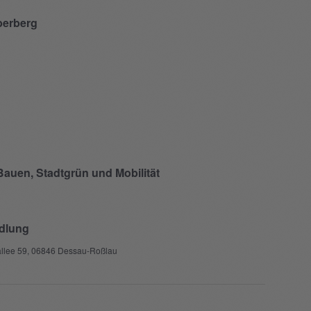
berberg
auen, Stadtgrün und Mobilität
edlung
allee 59, 06846 Dessau-Roßlau