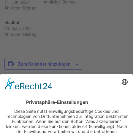
11. Juni 2024
Ähnlicher Beitrag
Ähnlicher Beitrag
Stadtrat
13. März 2024
Ähnlicher Beitrag
Zum Kalender hinzufügen
DETAILS
Datum:
Juli 1
Zeit:
16:00 - 18:30