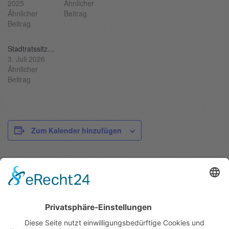
2025
Ähnlicher
Ähnlicher
Beitrag
Beitrag
Stadtratssitzung
3. Juli 2026
Ähnlicher
Beitrag
Zum Kalender hinzufügen
DETAILS
Datum:
April 22
Zeit: